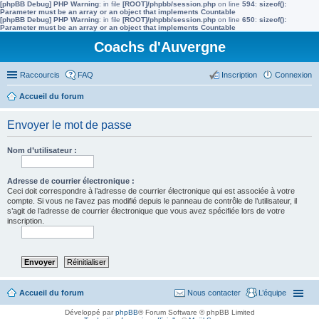
[phpBB Debug] PHP Warning
: in file
[ROOT]/phpbb/session.php
on line
594
:
sizeof():
Parameter must be an array or an object that implements Countable
[phpBB Debug] PHP Warning
: in file
[ROOT]/phpbb/session.php
on line
650
:
sizeof():
Parameter must be an array or an object that implements Countable
Coachs d'Auvergne
Raccourcis
FAQ
Inscription
Connexion
Accueil du forum
Envoyer le mot de passe
Nom d’utilisateur :
Adresse de courrier électronique :
Ceci doit correspondre à l’adresse de courrier électronique qui est associée à votre
compte. Si vous ne l’avez pas modifié depuis le panneau de contrôle de l’utilisateur, il
s’agit de l’adresse de courrier électronique que vous avez spécifiée lors de votre
inscription.
Accueil du forum
Nous contacter
L’équipe
Développé par
phpBB
® Forum Software © phpBB Limited